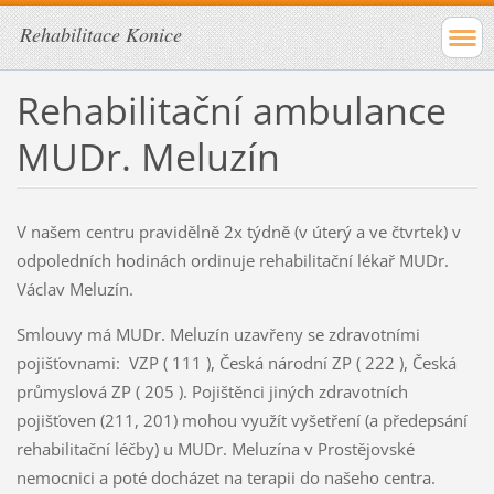
Rehabilitace Konice
Rehabilitační ambulance
MUDr. Meluzín
V našem centru pravidělně 2x týdně (v úterý a ve čtvrtek) v
odpoledních hodinách ordinuje rehabilitační lékař MUDr.
Václav Meluzín.
Smlouvy má MUDr. Meluzín uzavřeny se zdravotními
pojišťovnami: VZP ( 111 ), Česká národní ZP ( 222 ), Česká
průmyslová ZP ( 205 ). Pojištěnci jiných zdravotních
pojišťoven (211, 201) mohou využít vyšetření (a předepsání
rehabilitační léčby) u MUDr. Meluzína v Prostějovské
nemocnici a poté docházet na terapii do našeho centra.